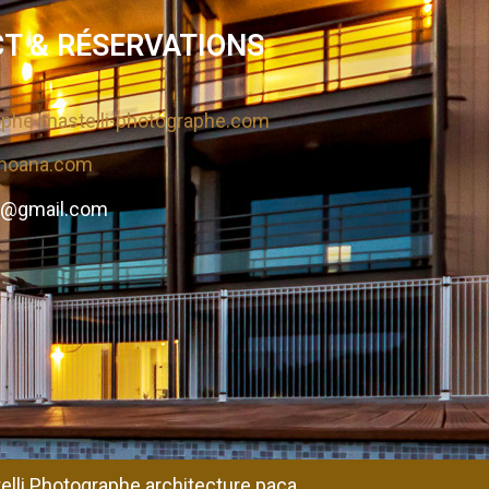
T & RÉSERVATIONS
phe-mastelli-photographe.com
moana.com
@gmail.com
elli Photographe architecture paca