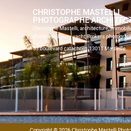
CHRISTOPHE MASTELLI
PHOTOGRAPHE ARCHITEC
Christophe Mastelli, architecture, immobili
d’intérieur, luxury yacht Brokers photograp
53 boulevard catacholis 13011 Marseille
Copyright © 2026 Christophe Mastelli Photo