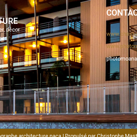
CONTAC
TURE
er, décor
www.christo
her.
www.photo
photomoana
graphe architecture paca | Propulsé par Christophe Mast