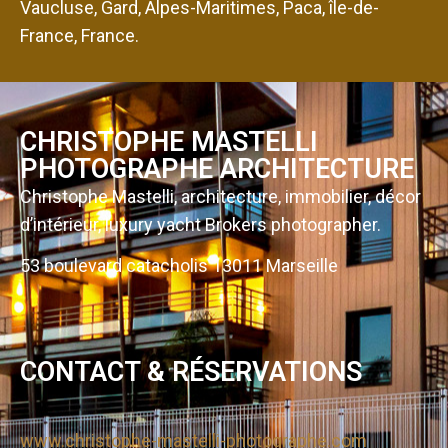
Vaucluse, Gard, Alpes-Maritimes, Paca, île-de-
France, France.
CHRISTOPHE MASTELLI
PHOTOGRAPHE ARCHITECTURE
Christophe Mastelli, architecture, immobilier, décor
d’intérieur, luxury yacht Brokers photographer.
53 boulevard catacholis 13011 Marseille
CONTACT & RÉSERVATIONS
www.christophe-mastelli-photographe.com